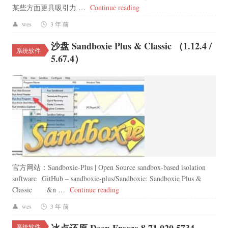
“Linux文件系统：Bcachefs”
某些方面更具吸引力 …
Continue reading
wes
3 年 前
沙盘 Sandboxie Plus & Classic （1.12.4 /
系统软件
5.67.4​）
官方网站：Sandboxie-Plus | Open Source sandbox-based isolation
software GitHub – sandboxie-plus/Sandboxie: Sandboxie Plus &
“沙盘 Sandboxie Plus & Classic （1.1
Classic &n …
Continue reading
wes
3 年 前
系统软件