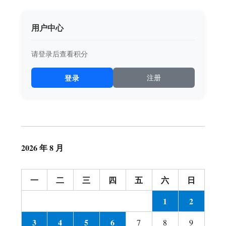
用户中心
请登录后查看积分
登录
注册
2026 年 8 月
一
二
三
四
五
六
日
1
2
3
4
5
6
7
8
9