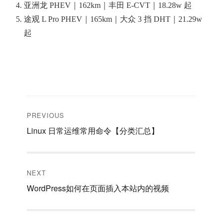
亚洲龙 PHEV｜162km｜丰田 E-CVT｜18.28w 起
途观 L Pro PHEV｜165km｜大众 3 挡 DHT｜21.29w
起
文
PREVIOUS
章
Previous
Linux 日常运维常用命令【分类汇总】
post:
导
航
NEXT
Next
WordPress如何在页面插入本站内的视频
post: