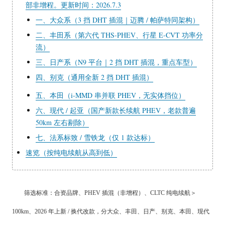
部非增程。更新时间：2026.7.3
一、大众系（3 挡 DHT 插混｜迈腾 / 帕萨特同架构）
二、丰田系（第六代 THS-PHEV、行星 E-CVT 功率分
流）
三、日产系（N9 平台｜2 挡 DHT 插混，重点车型）
四、别克（通用全新 2 挡 DHT 插混）
五、本田（i-MMD 串并联 PHEV，无实体挡位）
六、现代 / 起亚（国产新款长续航 PHEV，老款普遍
50km 左右剔除）
七、法系标致 / 雪铁龙（仅 1 款达标）
速览（按纯电续航从高到低）
筛选标准：
合资品牌、PHEV 插混（非增程）、CLTC 纯电续航＞
100km、2026 年上新 / 换代改款
，分
大众、丰田、日产、别克、本田、现代