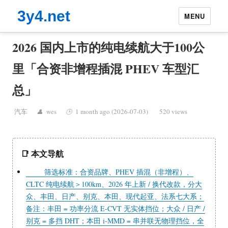
3y4.net
MENU
2026 国内上市的纯电续航大于100公
里「合资非增程插混 PHEV 车型汇
总」
汽车
wes
1 month ago (2026-07-03)
520 views
📑 本文导航
筛选标准：合资品牌、PHEV 插混（非增程）、
CLTC 纯电续航＞100km、2026 年上新 / 换代改款，分大
众、丰田、日产、别克、本田、现代起亚、法系七大系；
备注：丰田 = 功率分流 E-CVT 无实体挡位；大众 / 日产 /
别克 = 多挡 DHT；本田 i-MMD = 串并联无物理挡位，全