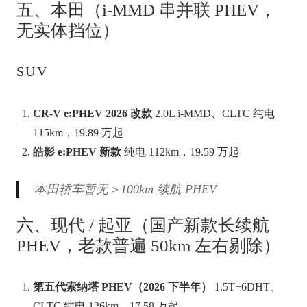
五、本田（i-MMD 串并联 PHEV，
无实体挡位）
SUV
CR-V e:PHEV 2026 改款
2.0L i-MMD、CLTC 纯电
115km，19.89 万起
皓影 e:PHEV 新款
纯电 112km，19.59 万起
本田轿车暂无＞100km 续航 PHEV
六、现代 / 起亚（国产新款长续航
PHEV，老款普遍 50km 左右剔除）
第五代索纳塔 PHEV（2026 下半年）
1.5T+6DHT、
CLTC 纯电 126km，17.58 万起