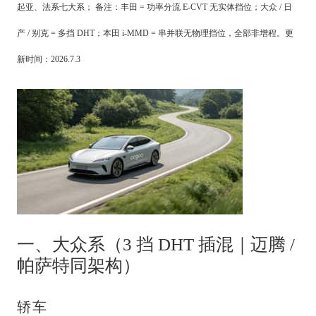
起亚、法系
七大系； 备注：
丰田 = 功率分流 E-CVT 无实体挡位；大众 / 日
产 / 别克 = 多挡 DHT；本田 i-MMD = 串并联无物理挡位
，全部非增程。更
新时间：2026.7.3
一、大众系（3 挡 DHT 插混｜迈腾 /
帕萨特同架构）
轿车