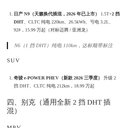
日产 N9（天籁换代插混，2026 年已上市）
1.5T+
2 挡
DHT
、CLTC 纯电 220km、26.5kWh、亏电 3.2L、
92#，15.99 万起（对标迈腾 / 亚洲龙）
N6（1 挡 DHT）纯电 110km，达标顺带标注
SUV
奇骏 e-POWER PHEV（新款 2026 三季度）
升级 2
挡 DHT、CLTC 纯电 212km，18.99 万起
四、别克（通用全新 2 挡 DHT 插
混）
MPV