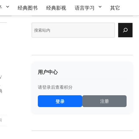
子
经典图书
经典影视
语言学习
其它
搜
索
用户中心
V
。
请登录后查看积分
典
V）”
登录
注册
前