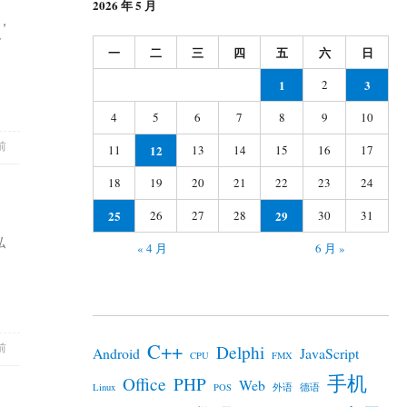
2026 年 5 月
题，
含
一
二
三
四
五
六
日
 PHP8.2”
1
2
3
4
5
6
7
8
9
10
前
11
12
13
14
15
16
17
18
19
20
21
22
23
24
25
26
27
28
29
30
31
私
« 4 月
6 月 »
C端”
C++
前
Delphi
Android
JavaScript
CPU
FMX
手机
Office
PHP
Web
Linux
POS
外语
德语