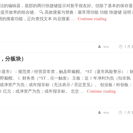
洁的编辑器，底部的两行快捷键提示对新手很友好。但除了基本的保存退
升效率的组合键。 🔍 高效搜索与替换：最常用功能 功能 快捷键 说明 
“nona 编辑
 最常用的搜索功能，正向查找文本 向后搜索 …
Continue reading
wes
3 月 
 现行，分板块）
退市）：规范类 / 经营异常类，触及即戴帽。 *ST（退市风险警示）：
及即戴帽。 1. 财务类（*ST，任一触发） 主板：近 1 年净利为负（扣非孰
或净资产为负；或年报非标（无法表示 / 否定意见）。 创业板 / 科创板
“A 股 “
1 亿元；或净资产为负；或年报非标。 北交 …
Continue reading
wes
3 月 