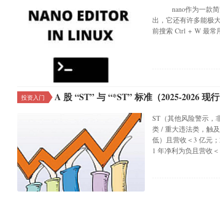
nano作为一款简
出，它还有许多能极大提
前搜索 Ctrl + W
A 股 “ST” 与 “*ST” 标准（2025-2026
投资入门
ST（其他风险警示，非
类 / 重大违法类，触
低）且营收＜3 亿元；
1 年净利为负且营收＜