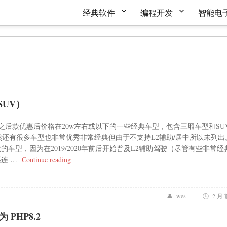
经典软件
编程开发
智能电
SUV）
后款优惠后价格在20w左右或以下的一些经典车型，包含三厢车型和SU
然还有很多车型也非常优秀非常经典但由于不支持L2辅助/居中所以未列出
款的车型，因为在2019/2020年前后开始普及L2辅助驾驶（尽管有些非常经
“2020-2026款一些带L2居中的经典车型（三厢/SU
系连 …
Continue reading
wes
2 月 
改为 PHP8.2