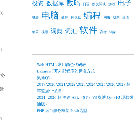
数码
电子
投资
数据库
日语
朗文词典
游戏
电脑
编程
向
电影
硬件
科创版
网络
股票
英语
器常用命令（快捷键）”
软件
词典
词汇
苹果
视频
高考
鸿蒙
前
Web HTML 常用颜色代码表
Lazarus打开外部程序的标准方式
财务
奥迪Q3
2019/2020/2021/2022/2023/2024/2025/2026/2027 款
：近
车道居中保持
ST” 与 “*ST” 标准（2025-2026 现行，分板块）”
2021–2026 款 奥迪 A3L（8Y）VS 奥迪 Q3（F3 现款燃
油版）
PHP 后台服务框架 2026选型
前